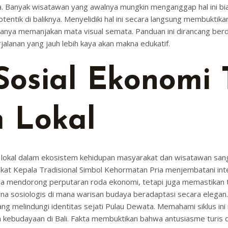
Banyak wisatawan yang awalnya mungkin menganggap hal ini biasa
otentik di baliknya. Menyelidiki hal ini secara langsung membukt
k hanya memanjakan mata visual semata. Panduan ini dirancang be
anan yang jauh lebih kaya akan makna edukatif.
osial Ekonomi 
m Lokal
an lokal dalam ekosistem kehidupan masyarakat dan wisatawan san
kat Kepala Tradisional Simbol Kehormatan Pria menjembatani inte
anya mendorong perputaran roda ekonomi, tetapi juga memastikan tr
na sosiologis di mana warisan budaya beradaptasi secara elegan.
ng melindungi identitas sejati Pulau Dewata. Memahami siklus i
dan kebudayaan di Bali. Fakta membuktikan bahwa antusiasme tur