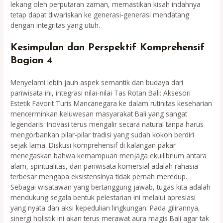
lekang oleh perputaran zaman, memastikan kisah indahnya
tetap dapat diwariskan ke generasi-generasi mendatang
dengan integritas yang utuh.
Kesimpulan dan Perspektif Komprehensif
Bagian 4
Menyelami lebih jauh aspek semantik dan budaya dari
pariwisata ini, integrasi nilai-nilai Tas Rotan Bali: Aksesori
Estetik Favorit Turis Mancanegara ke dalam rutinitas keseharian
mencerminkan keluwesan masyarakat Bali yang sangat
legendaris. Inovasi terus mengalir secara natural tanpa harus
mengorbankan pilar-pilar tradisi yang sudah kokoh berdiri
sejak lama. Diskusi komprehensif di kalangan pakar
menegaskan bahwa kemampuan menjaga ekuilibrium antara
alam, spiritualitas, dan pariwisata komersial adalah rahasia
terbesar mengapa eksistensinya tidak pernah meredup.
Sebagai wisatawan yang bertanggung jawab, tugas kita adalah
mendukung segala bentuk pelestarian ini melalui apresiasi
yang nyata dan aksi kepedulian lingkungan. Pada gilirannya,
sinergi holistik ini akan terus merawat aura magis Bali agar tak