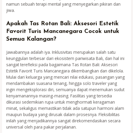
namun sebuah terapi mental yang menyegarkan pikiran dan
jiwa.
Apakah Tas Rotan Bali: Aksesori Estetik
Favorit Turis Mancanegara Cocok untuk
Semua Kalangan?
Jawabannya adalah iya. Inklusivitas merupakan salah satu
keunggulan terbesar dari ekosistem pariwisata Bali, dan hal ini
sangat terefleksi pada bagaimana Tas Rotan Bali: Aksesori
Estetik Favorit Turis Mancanegara dikembangkan dan dikelola.
Mulai dari keluarga yang mencari nilai edukasi, pasangan yang
mendambakan suasana tenang, hingga solo traveler yang
ingin mengeksplorasi diri, semuanya dapat menemukan sudut
kenyamanannya masing-masing. Fasilitas yang tersedia
dikurasi sedemikian rupa untuk menghormati keragaman
minat, sekaligus memastikan tidak ada satupun harmoni alam
maupun budaya yang dirusak dalam prosesnya. Fleksibilitas
inilah yang menjadikannya sangat direkomendasikan secara
universal oleh para pakar perjalanan.