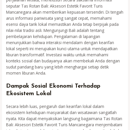
seputar Tas Rotan Bali: Aksesori Estetik Favorit Turis
Mancanegara akan memberikan kepuasan tersendiri. Di tengah
arus informasi pariwisata yang sangat cepat, memahami
esensi daya tarik lokal memastikan Anda tetap berpijak pada
nilai-nilai tradisi asli. Mengunjungi Bali adalah tentang
pembelajaran kehidupan. Pengalaman di lapangan
menunjukkan bahwa interaksi mendalam dengan kearifan
lokal seperti ini merupakan kunci utama untuk mendapatkan
liburan transformatif. Investasi waktu untuk memahami
konteks sosial dan budayanya akan membekali Anda dengan
sudut pandang baru yang lebih menghargai setiap detik
momen liburan Anda.
Dampak Sosial Ekonomi Terhadap
Ekosistem Lokal
Secara lebih luas, pengaruh dari kearifan lokal dalam
ekosistem kehidupan masyarakat dan wisatawan sangatlah
nyata. Kita dapat menyaksikan langsung bagaimana Tas Rotan
Bali: Aksesori Estetik Favorit Turis Mancanegara menjembatani