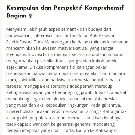
Kesimpulan dan Perspektif Komprehensif
Bagian 2
Menyelami lebih jauh aspek semantik dan budaya dari
pariwisata ini, integrasi nilai-nilai Tas Rotan Bali: Aksesori
Estetik Favorit Turis Mancanegara ke dalam rutinitas keseharian
mencerminkan keluwesan masyarakat Bali yang sangat
legendaris. Inovasi terus mengalir secara natural tanpa harus
mengorbankan pilar-pilar tradisi yang sudah kokoh berdiri
sejak lama. Diskusi komprehensif di kalangan pakar
menegaskan bahwa kemampuan menjaga ekuilibrium antara
alam, spiritualitas, dan pariwisata komersial adalah rahasia
terbesar mengapa eksistensinya tidak pernah meredup.
Sebagai wisatawan yang bertanggung jawab, tugas kita adalah
mendukung segala bentuk pelestarian ini melalui apresiasi
yang nyata dan aksi kepedulian lingkungan. Pada gilirannya,
sinergi holistik ini akan terus merawat aura magis Bali agar tak
lekang oleh perputaran zaman, memastikan kisah indahnya
tetap dapat diwariskan ke generasi-generasi mendatang
dengan integritas yang utuh. Tradisi liburan ke Bali sangat