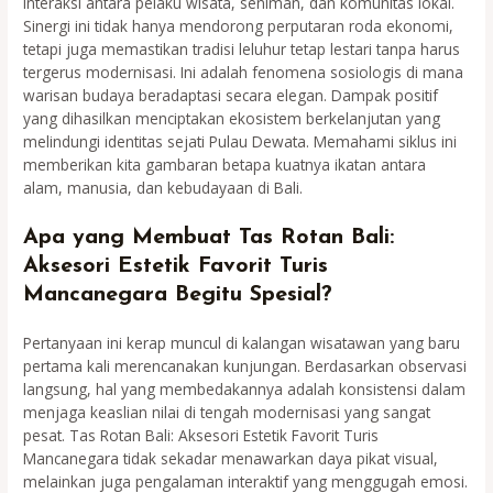
interaksi antara pelaku wisata, seniman, dan komunitas lokal.
Sinergi ini tidak hanya mendorong perputaran roda ekonomi,
tetapi juga memastikan tradisi leluhur tetap lestari tanpa harus
tergerus modernisasi. Ini adalah fenomena sosiologis di mana
warisan budaya beradaptasi secara elegan. Dampak positif
yang dihasilkan menciptakan ekosistem berkelanjutan yang
melindungi identitas sejati Pulau Dewata. Memahami siklus ini
memberikan kita gambaran betapa kuatnya ikatan antara
alam, manusia, dan kebudayaan di Bali.
Apa yang Membuat Tas Rotan Bali:
Aksesori Estetik Favorit Turis
Mancanegara Begitu Spesial?
Pertanyaan ini kerap muncul di kalangan wisatawan yang baru
pertama kali merencanakan kunjungan. Berdasarkan observasi
langsung, hal yang membedakannya adalah konsistensi dalam
menjaga keaslian nilai di tengah modernisasi yang sangat
pesat. Tas Rotan Bali: Aksesori Estetik Favorit Turis
Mancanegara tidak sekadar menawarkan daya pikat visual,
melainkan juga pengalaman interaktif yang menggugah emosi.