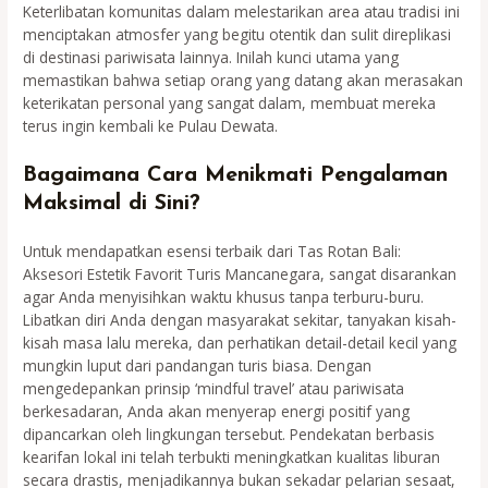
Keterlibatan komunitas dalam melestarikan area atau tradisi ini
menciptakan atmosfer yang begitu otentik dan sulit direplikasi
di destinasi pariwisata lainnya. Inilah kunci utama yang
memastikan bahwa setiap orang yang datang akan merasakan
keterikatan personal yang sangat dalam, membuat mereka
terus ingin kembali ke Pulau Dewata.
Bagaimana Cara Menikmati Pengalaman
Maksimal di Sini?
Untuk mendapatkan esensi terbaik dari Tas Rotan Bali:
Aksesori Estetik Favorit Turis Mancanegara, sangat disarankan
agar Anda menyisihkan waktu khusus tanpa terburu-buru.
Libatkan diri Anda dengan masyarakat sekitar, tanyakan kisah-
kisah masa lalu mereka, dan perhatikan detail-detail kecil yang
mungkin luput dari pandangan turis biasa. Dengan
mengedepankan prinsip ‘mindful travel’ atau pariwisata
berkesadaran, Anda akan menyerap energi positif yang
dipancarkan oleh lingkungan tersebut. Pendekatan berbasis
kearifan lokal ini telah terbukti meningkatkan kualitas liburan
secara drastis, menjadikannya bukan sekadar pelarian sesaat,