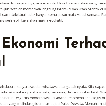
daya dan sejarahnya, ada nilai-nilai filosofis mendalam yang m
kjub setelah merasakan langsung interaksi dan kisah otentik di bal
an intelektual, tidak hanya memanjakan mata visual semata. Pa
 jauh lebih kaya akan makna edukatif.
 Ekonomi Terha
l
m kehidupan masyarakat dan wisatawan sangatlah nyata. Kita dapa
interaksi antara pelaku wisata, seniman, dan komunitas lokal. Si
anpa harus tergerus modernisasi. Ini adalah fenomena sosiologis 
jutan yang melindungi identitas sejati Pulau Dewata. Memahami s