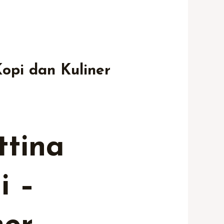
Kopi dan Kuliner
tina
i –