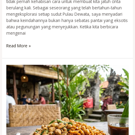
tidak pernah kehabisan cara untuk membuat kita jatuh cinta
berulang kali. Sebagai seseorang yang telah bertahun-tahun
mengeksplorasi setiap sudut Pulau Dewata, saya menyadari
bahwa keindahannya bukan hanya sebatas pantai yang eksotis
atau pegunungan yang menyejukkan. Ketika kita berbicara
mengenai
Cokelat
Read More »
Bali
Authentic
(Pod
Chocolate):
Sensasi
Kakao
Lokal
Kualitas
Dunia