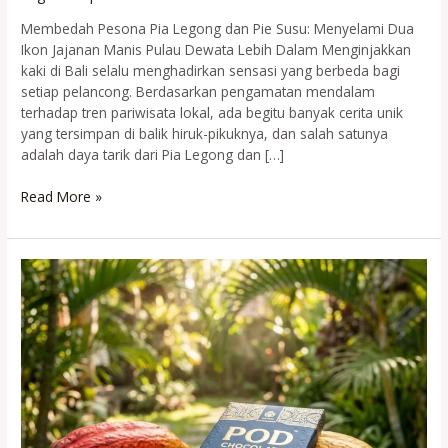
Membedah Pesona Pia Legong dan Pie Susu: Menyelami Dua
Ikon Jajanan Manis Pulau Dewata Lebih Dalam Menginjakkan
kaki di Bali selalu menghadirkan sensasi yang berbeda bagi
setiap pelancong. Berdasarkan pengamatan mendalam
terhadap tren pariwisata lokal, ada begitu banyak cerita unik
yang tersimpan di balik hiruk-pikuknya, dan salah satunya
adalah daya tarik dari Pia Legong dan […]
Pia
Read More »
Legong
dan
Pie
Susu:
Menyelami
Dua
Ikon
Jajanan
Manis
Pulau
Dewata