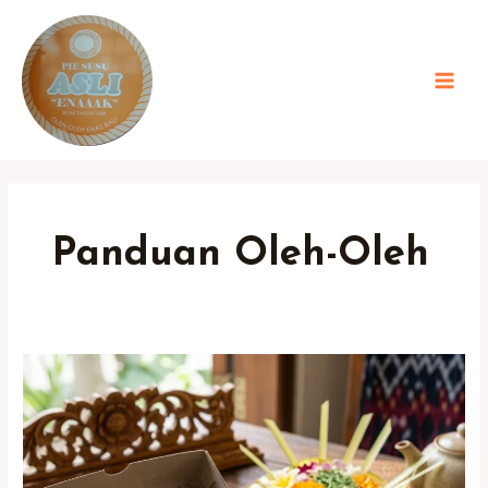
Lewati
ke
konten
MAI
MEN
Panduan Oleh-Oleh