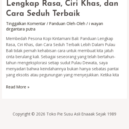
Lengkap Rasa, Ciri Khas, dan
Cara Seduh Terbaik
Tinggalkan Komentar
/
Panduan Oleh-Oleh
/
i wayan
dirgantara putra
Membedah Pesona Kopi Kintamani Bali: Panduan Lengkap
Rasa, Ciri Khas, dan Cara Seduh Terbaik Lebih Dalam Pulau
Bali tidak pernah kehabisan cara untuk membuat kita jatuh
cinta berulang kali. Sebagai seseorang yang telah bertahun-
tahun mengeksplorasi setiap sudut Pulau Dewata, saya
menyadari bahwa keindahannya bukan hanya sebatas pantai
yang eksotis atau pegunungan yang menyejukkan. Ketika kita
Kopi
Read More »
Kintamani
Bali:
Panduan
Lengkap
Copyright © 2026 Toko Pie Susu Asli Enaaak Sejak 1989
Rasa,
Ciri
Khas,