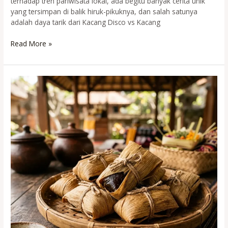
terhadap tren pariwisata lokal, ada begitu banyak cerita unik
yang tersimpan di balik hiruk-pikuknya, dan salah satunya
adalah daya tarik dari Kacang Disco vs Kacang
Kacang
Read More »
Disco
vs
Kacang
Tari
Bali:
Pilihan
Oleh-
Oleh
Gurih
Favorit
Wisatawan