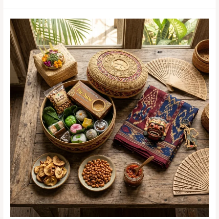
Bali:
Camilan
Tradisional
Renyah
yang
Mulai
Langka