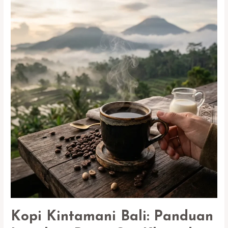
Panduan
Memilih
Pie
Susu
Terbaik
untuk
Dibawa
Pulang
Kopi Kintamani Bali: Panduan