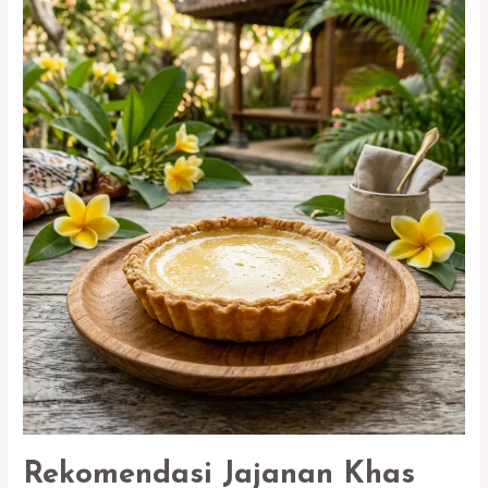
Paling
Ikonik:
Dari
yang
Legendaris
Hingga
Tersembunyi
Rekomendasi Jajanan Khas